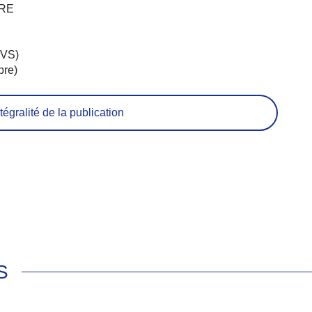
RE
CVS)
bre)
tégralité de la publication
S