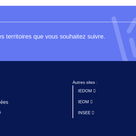
s territoires que vous souhaitez suivre.
Autres sites :
IEDOM
IEOM
nées
s
INSEE